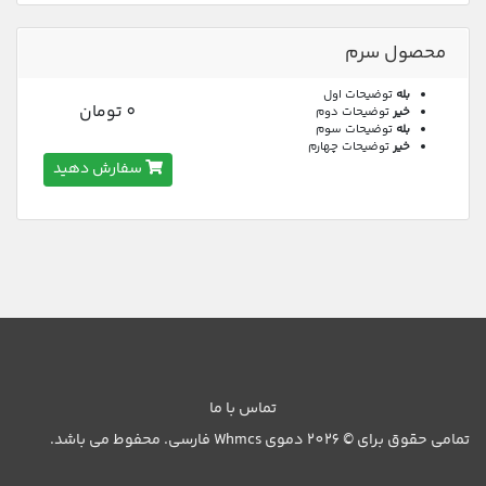
محصول سرم
بله
توضیحات اول
0 تومان
خیر
توضیحات دوم
بله
توضیحات سوم
خیر
توضیحات چهارم
سفارش دهید
تماس با ما
تمامی حقوق برای © 2026 دموی Whmcs فارسی. محفوط می باشد.